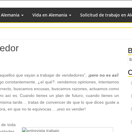
n Alemania
Vida en Alemania
Solicitud de trabajo en A
edor
U
B
S
S
n
C
aquellos que vayan a trabajar de vendedores”, ¡
pero no es así
!
go constantemente, ¿el qué?: vendemos opiniones, intentamos
correcto, buscamos excusas, buscamos razones, actuamos como
ro así es. Cuando tienes un plan de futuro, cuando tienes un
 misma tarde… tratas de convencer de que lo que dices guste a
bra, en que no te equivocas… ¡eso es vender!
o de toda
vidades,