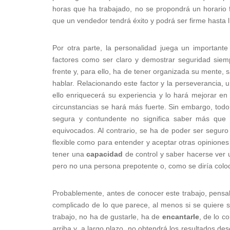
horas que ha trabajado, no se propondrá un horario fi
que un vendedor tendrá éxito y podrá ser firme hasta 
Por otra parte, la personalidad juega un important
factores como ser claro y demostrar seguridad siemp
frente y, para ello, ha de tener organizada su mente, 
hablar. Relacionando este factor y la perseverancia,
ello enriquecerá su experiencia y lo hará mejorar e
circunstancias se hará más fuerte. Sin embargo, tod
segura y contundente no significa saber más que 
equivocados. Al contrario, se ha de poder ser seguro 
flexible como para entender y aceptar otras opiniones
tener una
capacidad
de control y saber hacerse ver 
pero no una persona prepotente o, como se diría colo
Probablemente, antes de conocer este trabajo, pensa
complicado de lo que parece, al menos si se quiere s
trabajo, no ha de gustarle, ha de
encantarle
, de lo c
arriba y, a largo plazo, no obtendrá los resultados de