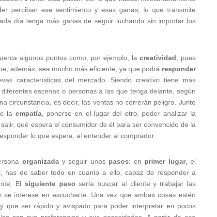
der perciban ese sentimiento y esas ganas, lo que transmite
ada día tenga más ganas de seguir luchando sin importar los
cuenta algunos puntos como, por ejemplo, la
creatividad
, pues
 que, además, sea mucho más eficiente, ya que podrá
responder
evas características del mercado. Siendo creativo tiene más
 diferentes escenas o personas a las que tenga delante, según
 circunstancia, es decir, las ventas no correrán peligro. Junto
te la
empatía
, ponerse en el lugar del otro, poder analizar la
e salir, qué espera el consumidor de él para ser convencido de la
responder lo que espera, al entender al comprador.
persona
organizada
y seguir unos
pasos
: en
primer lugar
, el
l, has de saber todo en cuanto a ello, capaz de responder a
ente. El
siguiente paso
sería buscar al cliente y trabajar las
 y se interese en escucharte. Una vez que ambas cosas estén
y que ser rápido y avispado para poder interpretar en pocos
áles son sus preferencias y sus necesidades. A partir de ese