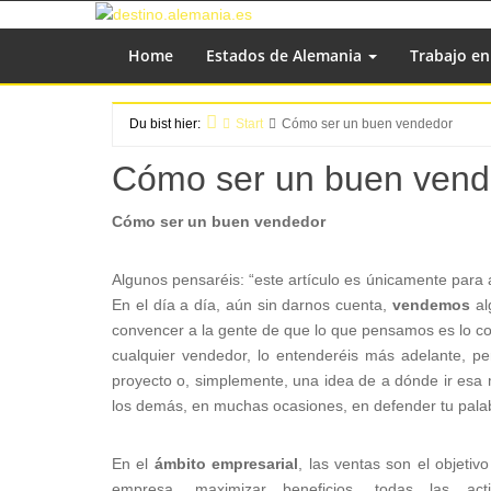
Zum
Inhalt
Home
Estados de Alemania
Trabajo e
springen
Du bist hier:
Start
Cómo ser un buen vendedor
Cómo ser un buen vend
Cómo ser un buen vendedor
Algunos pensaréis: “este artículo es únicamente para 
En el día a día, aún sin darnos cuenta,
vendemos
al
convencer a la gente de que lo que pensamos es lo 
cualquier vendedor, lo entenderéis más adelante, pe
proyecto o, simplemente, una idea de a dónde ir esa
los demás, en muchas ocasiones, en defender tu pala
En el
ámbito empresarial
, las ventas son el objetiv
empresa, maximizar beneficios, todas las acti