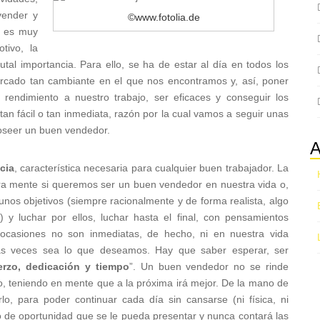
vender y
©www.fotolia.de
l es muy
tivo, la
rutal importancia. Para ello, se ha de estar al día en todos los
cado tan cambiante en el que nos encontramos y, así, poner
rendimiento a nuestro trabajo, ser eficaces y conseguir los
 tan fácil o tan inmediata, razón por la cual vamos a seguir unas
poseer un buen vendedor.
A
cia
, característica necesaria para cualquier buen trabajador. La
tra mente si queremos ser un buen vendedor en nuestra vida o,
 unos objetivos (siempre racionalmente y de forma realista, algo
 y luchar por ellos, luchar hasta el final, con pensamientos
 ocasiones no son inmediatas, de hecho, ni en nuestra vida
as veces sea lo que deseamos. Hay que saber esperar, ser
erzo, dedicación y tiempo
”. Un buen vendedor no se rinde
o, teniendo en mente que a la próxima irá mejor. De la mano de
lo, para poder continuar cada día sin cansarse (ni física, ni
po de oportunidad que se le pueda presentar y nunca contará las