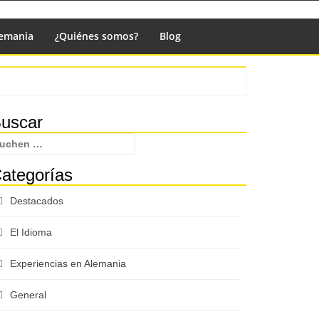
lemania
¿Quiénes somos?
Blog
ntergeordnet
uscar
eitenleiste
uchen
ach:
ategorías
Destacados
El Idioma
Experiencias en Alemania
General