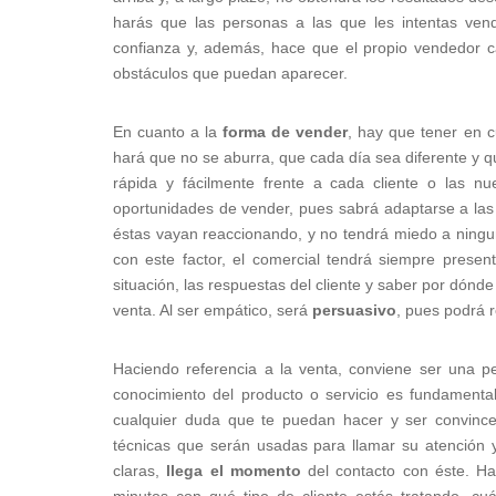
harás que las personas a las que les intentas ven
confianza y, además, hace que el propio vendedor c
obstáculos que puedan aparecer.
En cuanto a la
forma de vender
, hay que tener en 
hará que no se aburra, que cada día sea diferente y
rápida y fácilmente frente a cada cliente o las nu
oportunidades de vender, pues sabrá adaptarse a las
éstas vayan reaccionando, y no tendrá miedo a ninguna
con este factor, el comercial tendrá siempre presen
situación, las respuestas del cliente y saber por dónd
venta. Al ser empático, será
persuasivo
, pues podrá 
Haciendo referencia a la venta, conviene ser una 
conocimiento del producto o servicio es fundamenta
cualquier duda que te puedan hacer y ser convinc
técnicas que serán usadas para llamar su atención
claras,
llega el momento
del contacto con éste. Ha
minutos con qué tipo de cliente estás tratando, cu