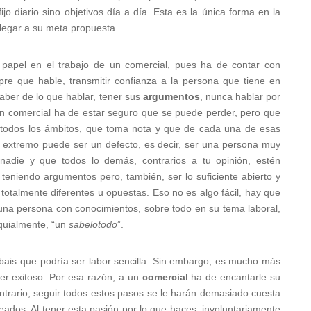
jo diario sino objetivos día a día. Esta es la única forma en la
llegar a su meta propuesta.
e papel en el trabajo de un comercial, pues ha de contar con
re que hable, transmitir confianza a la persona que tiene en
saber de lo que hablar, tener sus
argumentos
, nunca hablar por
 un comercial ha de estar seguro que se puede perder, pero que
n todos los ámbitos, que toma nota y que de cada una de esas
o extremo puede ser un defecto, es decir, ser una persona muy
nadie y que todos lo demás, contrarios a tu opinión, estén
teniendo argumentos pero, también, ser lo suficiente abierto y
 totalmente diferentes u opuestas. Eso no es algo fácil, hay que
una persona con conocimientos, sobre todo en su tema laboral,
quialmente, “un
sabelotodo
”.
bais que podría ser labor sencilla. Sin embargo, es mucho más
er exitoso. Por esa razón, a un
comercial
ha de encantarle su
ontrario, seguir todos estos pasos se le harán demasiado cuesta
seados. Al tener esta pasión por lo que haces, involuntariamente